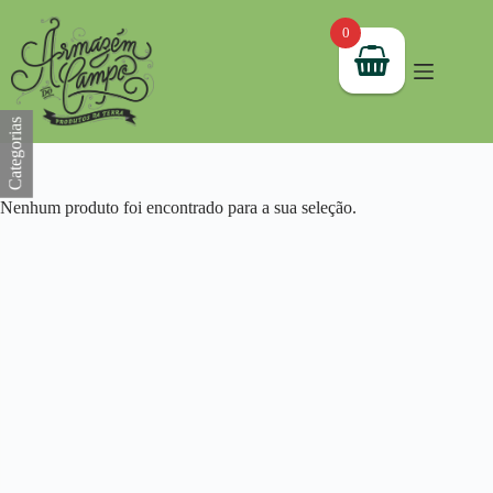
Pular
para
0
o
conteúdo
Categorias
Nenhum produto foi encontrado para a sua seleção.