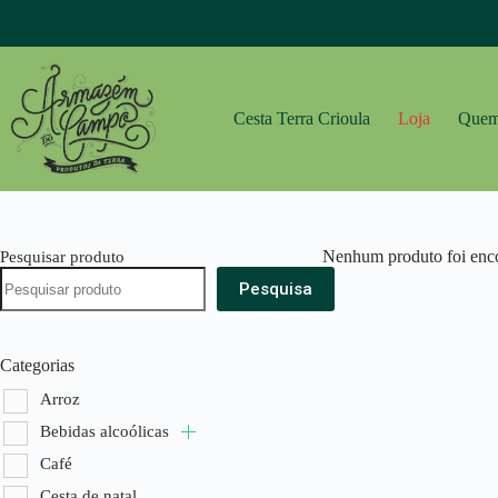
Pular
para
o
conteúdo
Cesta Terra Crioula
Loja
Quem
Nenhum produto foi enco
Pesquisar produto
Pesquisa
Categorias
Arroz
Bebidas alcoólicas
Café
Cesta de natal