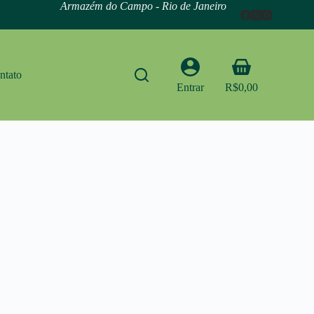
Armazém do Campo - Rio de Janeiro
Carrinho
ntato
Entrar
R$
0,00