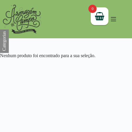
Pular
para
0
o
conteúdo
Categorias
Nenhum produto foi encontrado para a sua seleção.