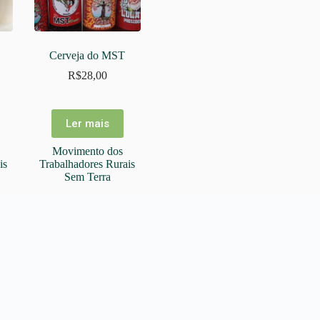
Campo Vivo
Camponeses
Capirotinho
Cerveja do MST
Chico Amado
R$
28,00
Coletivo Alaíde Reis
Concentra
Ler mais
Cooperana
.
.
Movimento dos
e
Cooperarca
is
Trabalhadores Rurais
Coopernatural
Sem Terra
Copava
Copavi
s
Coperav
Copirecê
doRoçado
eros
Ecobio