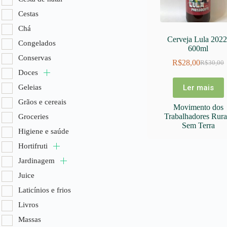
Chá
Cestas
Congelados
Chá
Conservas
Cerveja Lula 2022 
Congelados
600ml
Doces
Conservas
R$
28,00
R$
30,00
Geleias
O
O
Doces
preço
preço
Grãos e cereais
original
atual
Geleias
Ler mais
era:
é:
Groceries
Grãos e cereais
R$30,00
R$28,00
Movimento dos
Higiene e saúd
Trabalhadores Rura
Groceries
Hortifruti
Sem Terra
Higiene e saúde
Jardinagem
Hortifruti
Juice
Jardinagem
Laticínios e frio
Juice
Livros
Laticínios e frios
Massas
Livros
Molhos e temp
Massas