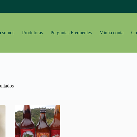
 somos
Produtoras
Perguntas Frequentes
Minha conta
Co
Classificado
ultados
Produtoras
por
popularidade
Armazém do Campo
icas
Assentamento Campos
Assentamento Zumbi dos Palmares
Bionatur
Camisa Crítica