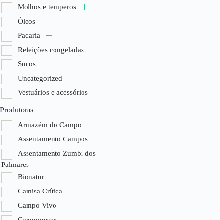
Óleos
Molhos e temperos
Padaria
Óleos
Refeições cong
Padaria
Sucos
Refeições congeladas
Uncategorized
Sucos
Vestuários e ace
Uncategorized
Vestuários e acessórios
Produtoras
Armazém do Campo
Assentamento Campos
Assentamento Zumbi dos
Palmares
Bionatur
Camisa Crítica
Campo Vivo
Camponeses