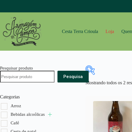
Pular
para
o
conteúdo
Cesta Terra Crioula
Loja
Quem
Pesquisar produto
Pesquisa
Mostrando todos os 2 res
Categorias
Arroz
Categorias
Bebidas alcoól
Arroz
Café
Bebidas alcoólicas
Cesta de natal
Café
Cestas
Cesta de natal