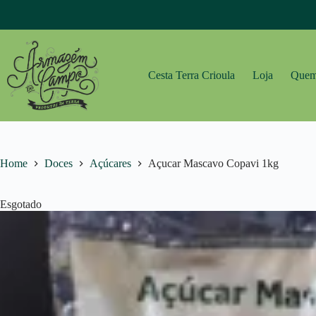
Pular
para
o
conteúdo
Cesta Terra Crioula
Loja
Quem
Home
Doces
Açúcares
Açucar Mascavo Copavi 1kg
Esgotado