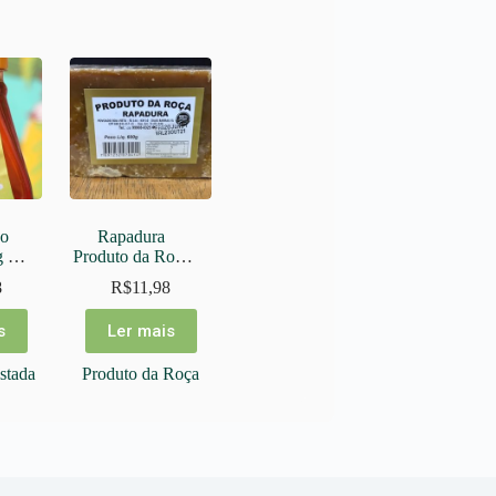
o 
Rapadura 
 – 
Produto da Roça 
600g
8
R$
11,98
a
s
Ler mais
stada
Produto da Roça