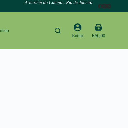
Armazém do Campo - Rio de Janeiro
Carrinho
ntato
Entrar
R$
0,00