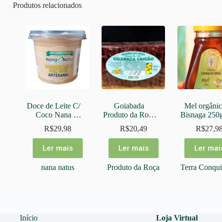
Produtos relacionados
Doce de Leite C/ 
Goiabada 
Mel orgânic
Coco Nana 
Produto da Roça 
Bisnaga 250g
Natus 500g
450g
Terra 
R$
29,98
R$
20,49
R$
27,9
Conquistad
Ler mais
Ler mais
Ler mai
nana natus
Produto da Roça
Terra Conqui
Início
Loja Virtual