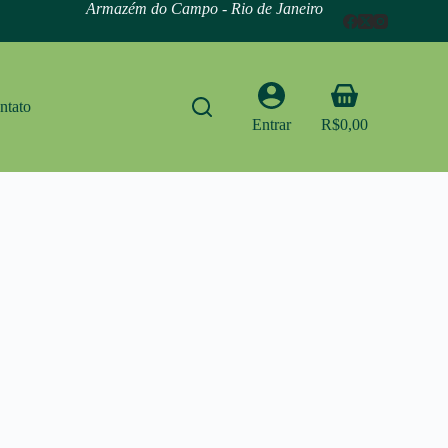
Armazém do Campo - Rio de Janeiro
Carrinho
ntato
Entrar
R$
0,00