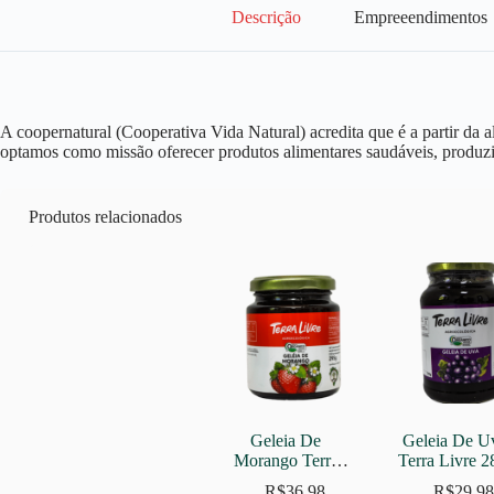
Descrição
Empreeendimentos
A coopernatural (Cooperativa Vida Natural) acredita que é a partir da a
optamos como missão oferecer produtos alimentares saudáveis, produzid
Produtos relacionados
Geleia De 
Geleia De Uv
Morango Terra 
Terra Livre 2
Livre 295g
R$
36,98
R$
29,98