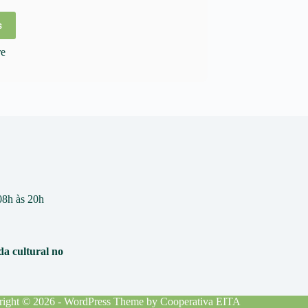
s
re
 08h às 20h
da cultural no
right © 2026 - WordPress Theme by
Cooperativa EITA