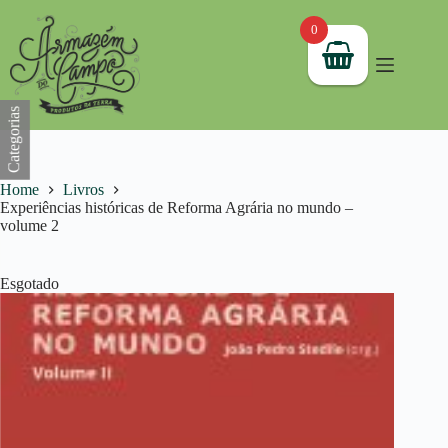
Pular
para
0
o
conteúdo
Categorias
Home
Livros
Experiências históricas de Reforma Agrária no mundo –
volume 2
Esgotado