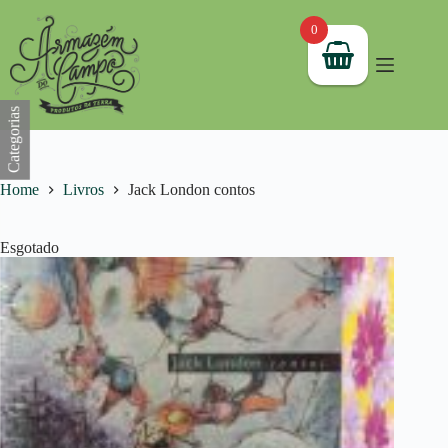
Pular
para
0
o
conteúdo
Categorias
Home
Livros
Jack London contos
Esgotado