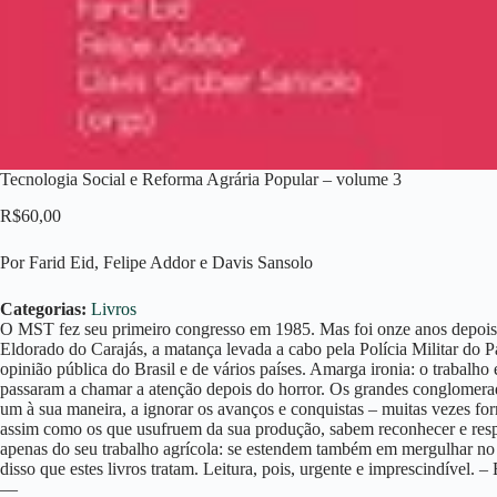
Tecnologia Social e Reforma Agrária Popular – volume 3
R$
60,00
Por Farid Eid, Felipe Addor e Davis Sansolo
Categorias:
Livros
O MST fez seu primeiro congresso em 1985. Mas foi onze anos depois,
Eldorado do Carajás, a matança levada a cabo pela Polícia Militar do
opinião pública do Brasil e de vários países. Amarga ironia: o trabalh
passaram a chamar a atenção depois do horror. Os grandes conglomer
um à sua maneira, a ignorar os avanços e conquistas – muitas vezes fo
assim como os que usufruem da sua produção, sabem reconhecer e respei
apenas do seu trabalho agrícola: se estendem também em mergulhar n
disso que estes livros tratam. Leitura, pois, urgente e imprescindível. 
—