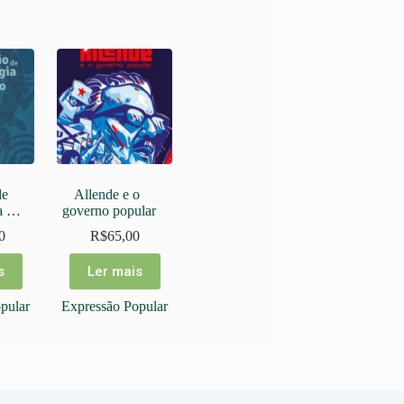
e 
Allende e o 
 e 
governo popular
0
R$
65,00
s
Ler mais
pular
Expressão Popular