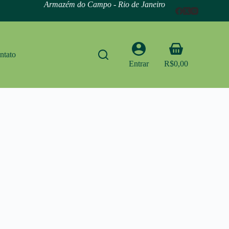
Armazém do Campo - Rio de Janeiro
Carrinho
ntato
Entrar
R$
0,00