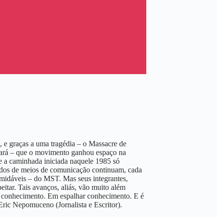
 e graças a uma tragédia – o Massacre de
 Pará – que o movimento ganhou espaço na
o e a caminhada iniciada naquele 1985 só
ados de meios de comunicação continuam, cada
rmidáveis – do MST. Mas seus integrantes,
tar. Tais avanços, aliás, vão muito além
o conhecimento. Em espalhar conhecimento. E é
– Eric Nepomuceno (Jornalista e Escritor).