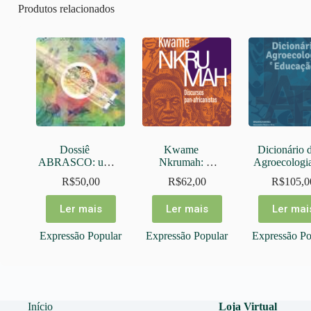
Produtos relacionados
Dossiê 
Kwame 
Dicionário d
ABRASCO: um 
Nkrumah: 
Agroecologia
alerta sobre os 
discursos pan-
Educação
R$
50,00
R$
62,00
R$
105,0
impactos dos 
africanistas
agrotóxicos
Ler mais
Ler mais
Ler mai
Expressão Popular
Expressão Popular
Expressão Po
Início
Loja Virtual