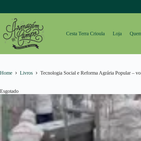
Pular
para
o
conteúdo
Cesta Terra Crioula
Loja
Quem
Home
Livros
Tecnologia Social e Reforma Agrária Popular – v
Esgotado