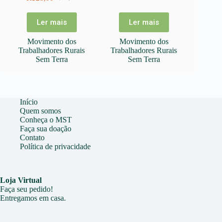
Conservas
O
O
preço
preço
Produtoras
Doces
original
atual
Ler mais
Ler mais
era:
é:
Armazém do Campo
Geleias
R$30,00.
R$28,00.
Movimento dos
Movimento dos
Assentamento Campos
Grãos e cereais
Trabalhadores Rurais
Trabalhadores Rurais
Assentamento Zumbi dos Palmares
Groceries
Sem Terra
Sem Terra
Bionatur
Higiene e saúde
Camisa Crítica
Hortifruti
Campo Vivo
Início
Jardinagem
Quem somos
Camponeses
Juice
Conheça o MST
Faça sua doação
Capirotinho
Laticínios e frios
Contato
Chico Amado
Livros
Política de privacidade
Coletivo Alaíde Reis
Massas
Concentra
Molhos e temperos
Loja Virtual
Cooperana
Óleos
Faça seu pedido!
Entregamos em casa.
Cooperarca
Padaria
Coopernatural
Refeições congeladas