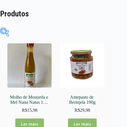
Produtos
Categorias
Arroz
Bebidas alcoólicas
Café
Cesta de natal
Cestas
Chá
Molho de Mostarda e 
Antepasto de 
Mel Nana Natus 170 
Berinjela 190g
Congelados
ml
R$
15,98
R$
29,98
Conservas
Produtoras
Doces
Ler mais
Ler mais