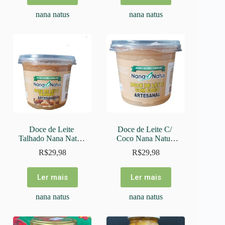
Armazém do Campo
Geleias
nana natus
nana natus
Assentamento Campos
Grãos e cereais
Assentamento Zumbi dos Palmares
Groceries
Bionatur
Higiene e saúde
Camisa Crítica
Hortifruti
Campo Vivo
Jardinagem
Camponeses
Juice
Capirotinho
Laticínios e frios
Chico Amado
Livros
Doce de Leite 
Doce de Leite C/ 
Coletivo Alaíde Reis
Massas
Talhado Nana Natus 
Coco Nana Natus 
Concentra
500g
500g
Molhos e temperos
R$
29,98
R$
29,98
Cooperana
Óleos
Cooperarca
Ler mais
Ler mais
Padaria
Coopernatural
Refeições congeladas
nana natus
nana natus
Copava
Sucos
Copavi
Uncategorized