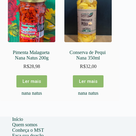
Coperav
Vestuários e acessórios
Copirecê
doRoçado
Ecobio
Essência
Expressão Popular
Pimenta Malagueta 
Conserva de Pequi 
Nana Natus 200g
Nana 350ml
Faz o Bem
R$
28,98
R$
32,00
Feira Vermelha
Fios da Terra
Ler mais
Ler mais
Grãos e Cereais
nana natus
nana natus
Guaií
Harmonia da Terra / Assentamento Dandara
kampo
Início
Kampo de Ervas
Quem somos
Madre Santi
Conheça o MST
Faça sua doação